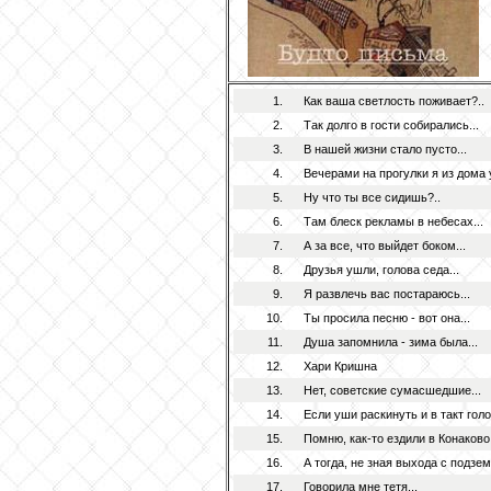
1.
Как ваша светлость поживает?..
2.
Так долго в гости собирались...
3.
В нашей жизни стало пусто...
4.
Вечерами на прогулки я из дома у
5.
Ну что ты все сидишь?..
6.
Там блеск рекламы в небесах...
7.
А за все, что выйдет боком...
8.
Друзья ушли, голова седа...
9.
Я развлечь вас постараюсь...
10.
Ты просила песню - вот она...
11.
Душа запомнила - зима была...
12.
Хари Кришна
13.
Нет, советские сумасшедшие...
14.
Если уши раскинуть и в такт голо
15.
Помню, как-то ездили в Конаково.
16.
А тогда, не зная выхода с подзем
17.
Говорила мне тетя...