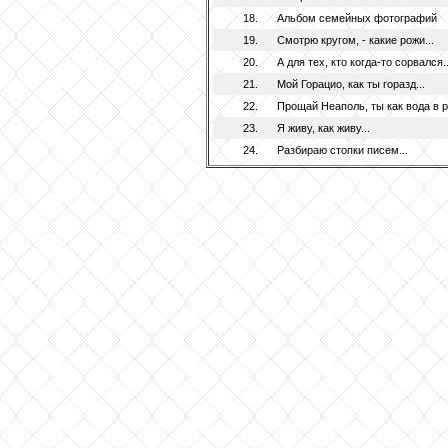
18.
Альбом семейных фотографий
19.
Смотрю кругом, - какие рожи...
20.
А для тех, кто когда-то сорвался..
21.
Мой Горацио, как ты горазд...
22.
Прощай Неаполь, ты как вода в р
23.
Я живу, как живу...
24.
Разбираю стопки писем...