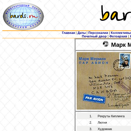
Главная
|
Даты
|
Персоналии
|
Коллективы
Печатный двор
|
Фотоархив
|
Марк М
1.
Рекруты Киплинга
2.
Лютня
3.
Художник