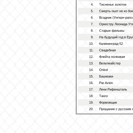
4.
Тисненье золотое
5.
Смерть пьет не из бок
6.
Всадник (Унгерн-рапс
7.
Оркестру Леонида Ут
8.
Старые фильмы
9.
На будущий год в Ер
10.
Калининград-52
11.
Свадебная
12.
Флейта полковая
13.
Вельтмайстер
14.
Onkel
15.
Башмаки
16.
Par Avion
17.
Лени Рифеншталь
18.
Танго
19.
Формовщик
20.
Прощание с русским 