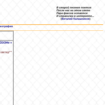
В старой песенке поется:
После нас на этом свете
Пара факсов остается
И страничка в интернете...
(
Виталий Калашников
)
кография
 ОЗОНе »
 ветер""