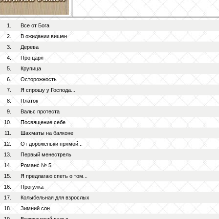
1.
Все от Бога
2.
В ожидании вишен
3.
Дерева
4.
Про царя
5.
Крупица
6.
Осторожность
7.
Я спрошу у Господа...
8.
Платок
9.
Вальс протеста
10.
Посвящение себе
11.
Шахматы на балконе
12.
От дороженьки прямой...
13.
Первый менестрель
14.
Романс № 5
15.
Я предлагаю спеть о том...
16.
Прогулка
17.
Колыбельная для взрослых
18.
Зимний сон