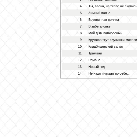
4.
Ты, весна, на тепло не скупись!
5.
Зимний вальс
6.
Брусничная поляна
7.
В забегаловке
8.
Мой дым папиросный...
9.
Кружева ткут служанки-метели.
10.
Кладбищенский вальс
11.
Трамвай
12.
Романс
13.
Новый год
14.
Не надо плакать по себе...