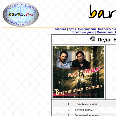
Главная
|
Даты
|
Персоналии
|
Коллективы
Печатный двор
|
Фотоархив
|
Леда. 
1.
Если б мы знали
2.
Хотите знать?
3.
Городской романс